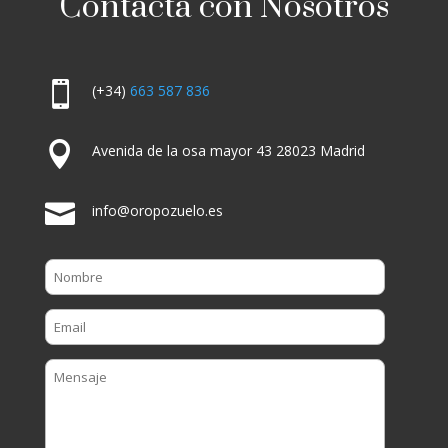
Contacta con Nosotros

(+34)
663 587 836

Avenida de la osa mayor 43 28023 Madrid

info@oropozuelo.es