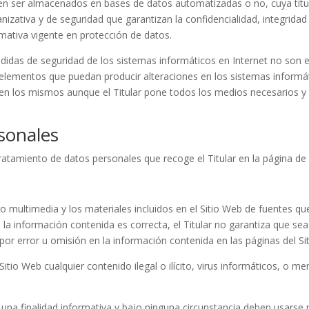
eden ser almacenados en bases de datos automatizadas o no, cuya titul
izativa y de seguridad que garantizan la confidencialidad, integridad
mativa vigente en protección de datos.
idas de seguridad de los sistemas informáticos en Internet no son en
os elementos que puedan producir alteraciones en los sistemas informá
en los mismos aunque el Titular pone todos los medios necesarios 
sonales
tratamiento de datos personales que recoge el Titular en la página d
do multimedia y los materiales incluidos en el Sitio Web de fuentes qu
a información contenida es correcta, el Titular no garantiza que sea 
por error u omisión en la información contenida en las páginas del Si
Sitio Web cualquier contenido ilegal o ilícito, virus informáticos, o m
una finalidad informativa y bajo ninguna circunstancia deben usarse n