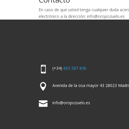
En caso de que usted tenga cualquier duda acerc
electrónico a la dirección: info@oropozuelo.es

(+34)
663 587 836

Avenida de la osa mayor 43 28023 Madri

info@oropozuelo.es