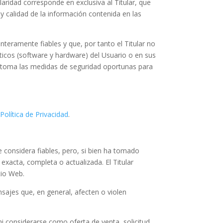
aridad corresponde en exclusiva al Titular, que
 y calidad de la información contenida en las
teramente fiables y que, por tanto el Titular no
ticos (software y hardware) del Usuario o en sus
y toma las medidas de seguridad oportunas para
e
Política de Privacidad
.
e considera fiables, pero, si bien ha tomado
exacta, completa o actualizada. El Titular
tio Web.
ensajes que, en general, afecten o violen
i considerarse como oferta de venta, solicitud