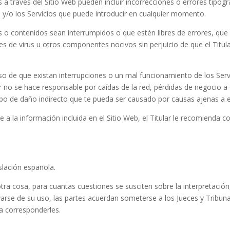
s a través del Sitio Web pueden incluir incorrecciones o errores tipogr
 y/o los Servicios que puede introducir en cualquier momento.
ios o contenidos sean interrumpidos o que estén libres de errores, que
res de virus u otros componentes nocivos sin perjuicio de que el Titula
caso de que existan interrupciones o un mal funcionamiento de los Serv
ar no se hace responsable por caídas de la red, pérdidas de negocio 
tipo de daño indirecto que te pueda ser causado por causas ajenas a el
a la información incluida en el Sitio Web, el Titular le recomienda c
slación española.
a cosa, para cuantas cuestiones se susciten sobre la interpretación,
rse de su uso, las partes acuerdan someterse a los Jueces y Tribunal
ra corresponderles.