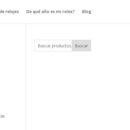
e relojes
De qué año es mi rolex?
Blog
Buscar
zas