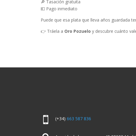
🔎 Tasación gratuita
💶 Pago inmediato
Puede que esa plata que lleva años guardada te
👉 Tráela a
Oro Pozuelo
y descubre cuánto val

(+34)
663 587 836