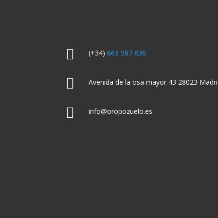

(+34)
663 587 836

Avenida de la osa mayor 43 28023 Madri

info@oropozuelo.es