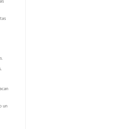
cas
itas
l
s.
s.
tacan
do un