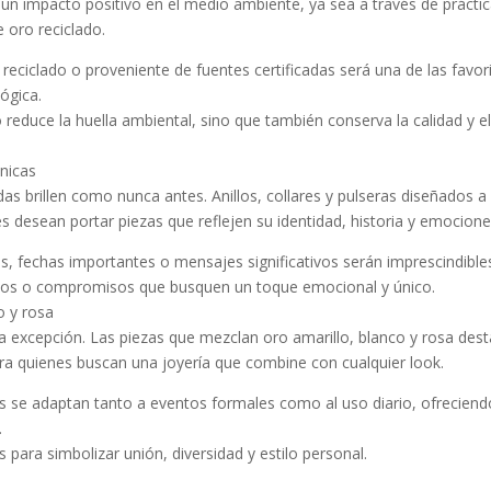
n impacto positivo en el medio ambiente, ya sea a través de prácti
 oro reciclado.
reciclado o proveniente de fuentes certificadas será una de las favor
lógica.
reduce la huella ambiental, sino que también conserva la calidad y e
únicas
das brillen como nunca antes. Anillos, collares y pulseras diseñados a
s desean portar piezas que reflejen su identidad, historia y emocione
s, fechas importantes o mensajes significativos serán imprescindible
años o compromisos que busquen un toque emocional y único.
o y rosa
 la excepción. Las piezas que mezclan oro amarillo, blanco y rosa des
ara quienes buscan una joyería que combine con cualquier look.
nos se adaptan tanto a eventos formales como al uso diario, ofrecien
.
 para simbolizar unión, diversidad y estilo personal.