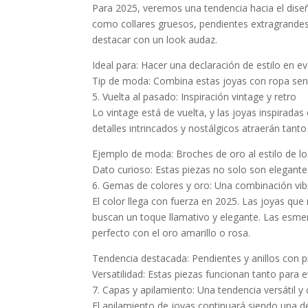
Para 2025, veremos una tendencia hacia el diseñ
como collares gruesos, pendientes extragrandes
destacar con un look audaz.
Ideal para: Hacer una declaración de estilo en e
Tip de moda: Combina estas joyas con ropa senci
5. Vuelta al pasado: Inspiración vintage y retro
Lo vintage está de vuelta, y las joyas inspirad
detalles intrincados y nostálgicos atraerán tan
Ejemplo de moda: Broches de oro al estilo de l
Dato curioso: Estas piezas no solo son elegantes
6. Gemas de colores y oro: Una combinación vib
El color llega con fuerza en 2025. Las joyas qu
buscan un toque llamativo y elegante. Las esmer
perfecto con el oro amarillo o rosa.
Tendencia destacada: Pendientes y anillos con p
Versatilidad: Estas piezas funcionan tanto par
7. Capas y apilamiento: Una tendencia versátil y 
El apilamiento de joyas continuará siendo una d