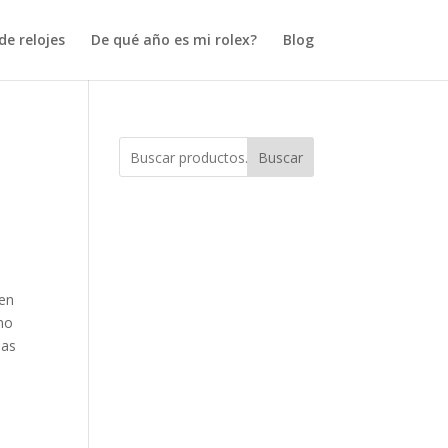
e relojes
De qué año es mi rolex?
Blog
Buscar
 en
eno
ias