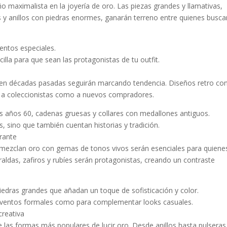
o maximalista en la joyería de oro. Las piezas grandes y llamativas,
 y anillos con piedras enormes, ganarán terreno entre quienes busca
ventos especiales.
lla para que sean las protagonistas de tu outfit.
as en décadas pasadas seguirán marcando tendencia. Diseños retro co
to a coleccionistas como a nuevos compradores.
os años 60, cadenas gruesas y collares con medallones antiguos.
, sino que también cuentan historias y tradición.
rante
e mezclan oro con gemas de tonos vivos serán esenciales para quiene
aldas, zafiros y rubíes serán protagonistas, creando un contraste
iedras grandes que añadan un toque de sofisticación y color.
a eventos formales como para complementar looks casuales.
creativa
e las formas más populares de lucir oro. Desde anillos hasta pulseras