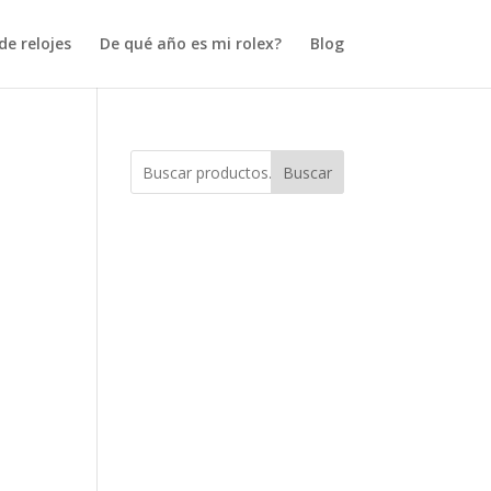
e relojes
De qué año es mi rolex?
Blog
l
Buscar
l