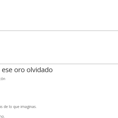
.
 ese oro olvidado
cón
s de lo que imaginas.
mo.