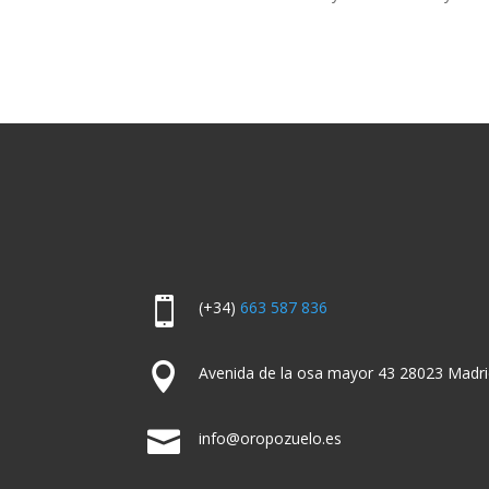

(+34)
663 587 836

Avenida de la osa mayor 43 28023 Madri

info@oropozuelo.es