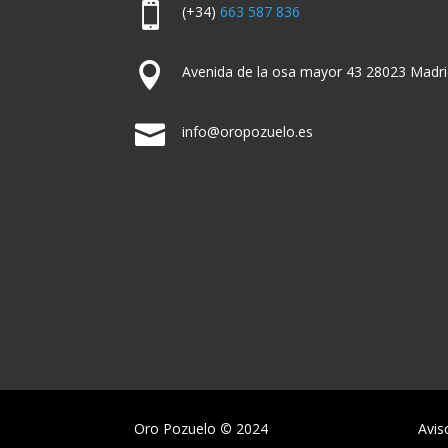

(+34)
663 587 836

Avenida de la osa mayor 43 28023 Madri

info@oropozuelo.es
Oro Pozuelo
©
2024
Avis