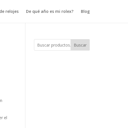
e relojes
De qué año es mi rolex?
Blog
Buscar
en
r el