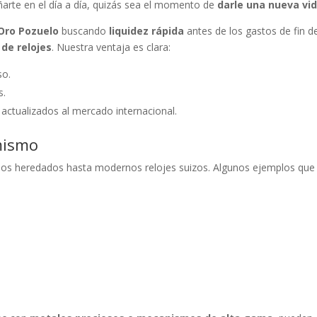
arte en el día a día, quizás sea el momento de
darle una nueva vi
Oro Pozuelo
buscando
liquidez rápida
antes de los gastos de fin d
 de relojes
. Nuestra ventaja es clara:
so.
s.
 actualizados al mercado internacional.
 mismo
guos heredados hasta modernos relojes suizos. Algunos ejemplos que