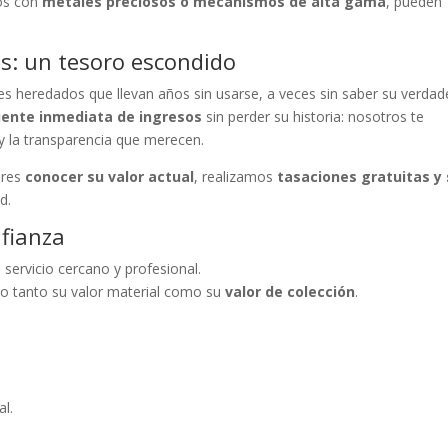
dos con
metales preciosos o mecanismos de alta gama
, pueden
s: un tesoro escondido
es heredados que llevan años sin usarse, a veces sin saber su verdad
uente inmediata de ingresos
sin perder su historia: nosotros te
y la transparencia que merecen.
eres
conocer su valor actual
, realizamos
tasaciones gratuitas y 
d.
nfianza
n servicio cercano y profesional.
do tanto su valor material como su
valor de colección
.
al.