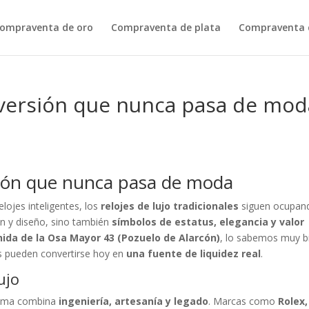
ompraventa de oro
Compraventa de plata
Compraventa d
inversión que nunca pasa de mod
rsión que nunca pasa de moda
lojes inteligentes, los
relojes de lujo tradicionales
siguen ocupan
ón y diseño, sino también
símbolos de estatus, elegancia y valor
ida de la Osa Mayor 43 (Pozuelo de Alarcón)
, lo sabemos muy b
os pueden convertirse hoy en
una fuente de liquidez real
.
ujo
 gama combina
ingeniería, artesanía y legado
. Marcas como
Rolex,