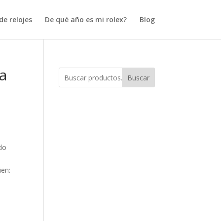
e relojes
De qué año es mi rolex?
Blog
a
Buscar
do
ien: