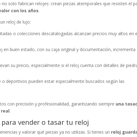
e
no solo fabrican relojes: crean piezas atemporales que resisten el p
alor con los años
.
n reloj de lujo:
itadas o colecciones descatalogadas alcanzan precios muy altos en e
oj en buen estado, con su caja original y documentación, incrementa
elevan su precio, especialmente si el reloj cuenta con detalles de piedr
e o deportivos pueden estar especialmente buscados según las
tos con precisión y profesionalidad, garantizando siempre
una tasa
 real
.
para vender o tasar tu reloj
enencias y valorar qué piezas ya no utilizas. Si tienes un
reloj guard