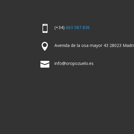

(+34)
663 587 836

Avenida de la osa mayor 43 28023 Madri

info@oropozuelo.es