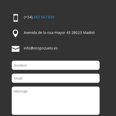

(+34)
663 587 836

Avenida de la osa mayor 43 28023 Madrid

info@oropozuelo.es