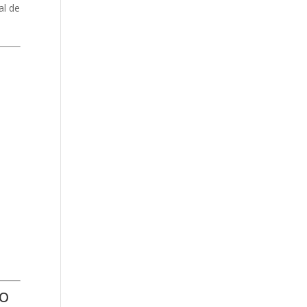
al de
so