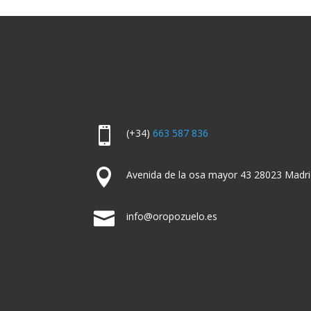

(+34)
663 587 836

Avenida de la osa mayor 43 28023 Madri

info@oropozuelo.es