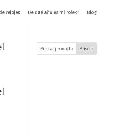
e relojes
De qué año es mi rolex?
Blog
el
Buscar
el