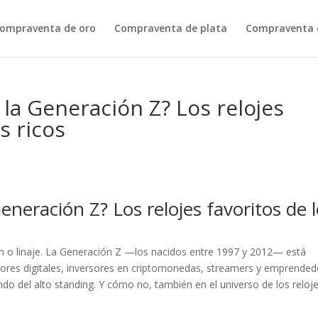
ompraventa de oro
Compraventa de plata
Compraventa d
a Generación Z? Los relojes
s ricos
neración Z? Los relojes favoritos de 
ción o linaje. La Generación Z —los nacidos entre 1997 y 2012— está
adores digitales, inversores en criptomonedas, streamers y emprende
do del alto standing. Y cómo no, también en el universo de los reloj