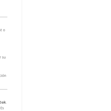
st o
r su
ción
 Oak
.
 Es