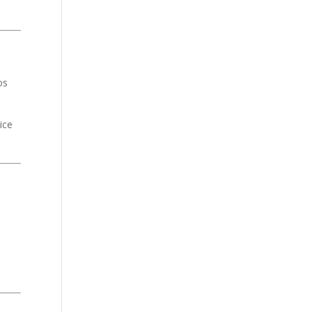
os
ice