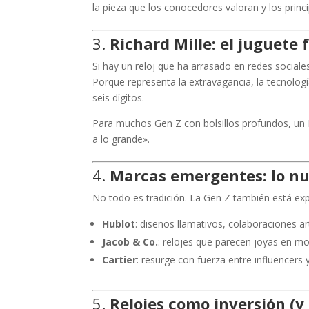
la pieza que los conocedores valoran y los prin
3.
Richard Mille: el juguete f
Si hay un reloj que ha arrasado en redes social
Porque representa la extravagancia, la tecnologí
seis dígitos.
Para muchos Gen Z con bolsillos profundos, un Ri
a lo grande».
4.
Marcas emergentes: lo nu
No todo es tradición. La Gen Z también está e
Hublot
: diseños llamativos, colaboraciones art
Jacob & Co.
: relojes que parecen joyas en mo
Cartier
: resurge con fuerza entre influencers y
5.
Relojes como inversión (y