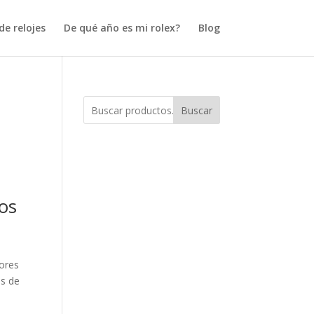
e relojes
De qué año es mi rolex?
Blog
Buscar
los
dores
es de