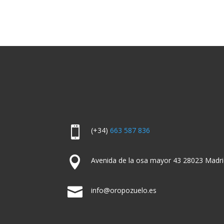

(+34)
663 587 836

Avenida de la osa mayor 43 28023 Madri

info@oropozuelo.es