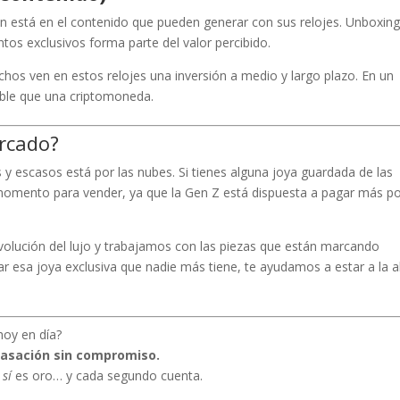
ón está en el contenido que pueden generar con sus relojes. Unboxing
tos exclusivos forma parte del valor percibido.
chos ven en estos relojes una inversión a medio y largo plazo. En un
able que una criptomoneda.
ercado?
y escasos está por las nubes. Si tienes alguna joya guardada de las
omento para vender, ya que la Gen Z está dispuesta a pagar más p
olución del lujo y trabajamos con las piezas que están marcando
ar esa joya exclusiva que nadie más tiene, te ayudamos a estar a la a
hoy en día?
tasación sin compromiso.
o
sí
es oro… y cada segundo cuenta.