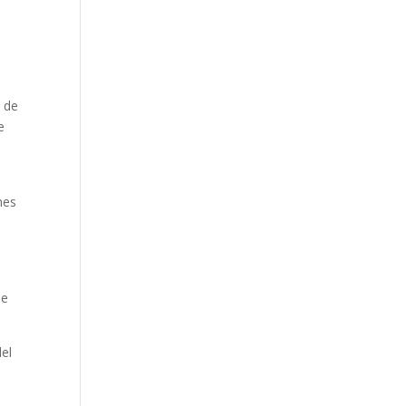
, de
e
nes
ue
del