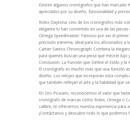
Existen algunos cronógrafos que han marcado his
apreciados por su diseño, funcionalidad y precis
Rolex Daytona: Uno de los cronógrafos más icón
elegante lo han convertido en una de las piezas
Omega Speedmaster: Famoso por ser el primer r
precisión extrema, ideal para los aficionados a la
Cartier Santos Chronograph: Combina la elegancia
para quienes buscan una pieza que mezcle lujo y 
Conclusión: La Función que Define el Estilo y la 
El cronógrafo es mucho más que una función adici
diseño. Los relojes que incorporan esta complic
que también reflejan el arte y la habilidad que se
En Oro Pozuelo, reconocemos el valor que tiene u
cronógrafo de marcas como Rolex, Omega o Carti
calibre, te ofrecemos nuestra experiencia para a
¡Contáctanos y descubre todo lo que podemos hac