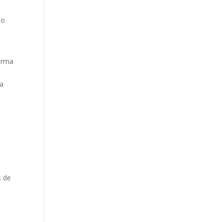
mo
forma
la
s de