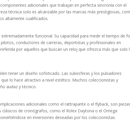
y componentes adicionales que trabajan en perfecta sincronía con el
streza técnica solo es alcanzable por las marcas más prestigiosas, co
os altamente cualificados.
 es extremadamente funcional. Su capacidad para medir el tiempo de 
a pilotos, conductores de carreras, deportistas y profesionales en
referida por aquellos que buscan un reloj que ofrezca más que solo 
len tener un diseño sofisticado. Las subesferas y los pulsadores
o que lo hace atractivo a nivel estético. Muchos coleccionistas y
eño audaz y técnico.
plicaciones adicionales como el rattrapante o el flyback, son pieza
s clásicos de cronógrafos, como el Rolex Daytona o el Omega
nvirtiéndose en inversiones deseadas por los coleccionistas.