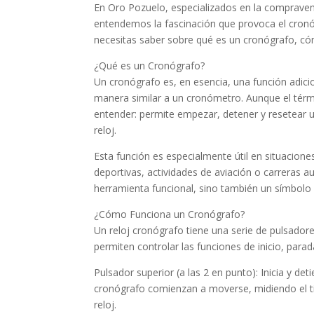
En Oro Pozuelo, especializados en la compraven
entendemos la fascinación que provoca el cronó
necesitas saber sobre qué es un cronógrafo, cóm
¿Qué es un Cronógrafo?
Un cronógrafo es, en esencia, una función adicio
manera similar a un cronómetro. Aunque el térm
entender: permite empezar, detener y resetear un
reloj.
Esta función es especialmente útil en situacio
deportivas, actividades de aviación o carreras a
herramienta funcional, sino también un símbolo d
¿Cómo Funciona un Cronógrafo?
Un reloj cronógrafo tiene una serie de pulsadore
permiten controlar las funciones de inicio, para
Pulsador superior (a las 2 en punto): Inicia y de
cronógrafo comienzan a moverse, midiendo el t
reloj.