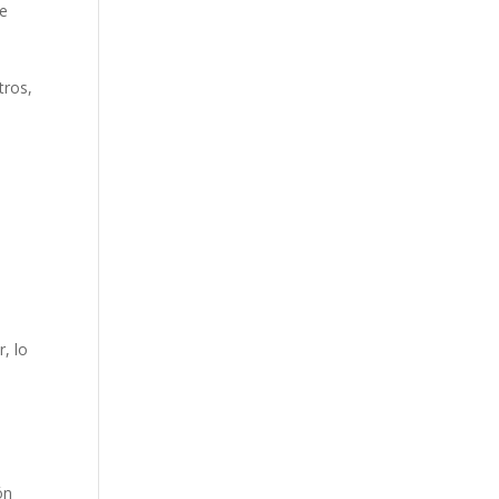
de
tros,
.
, lo
ón