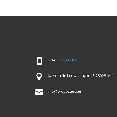

(+34)
663 587 836

Avenida de la osa mayor 43 28023 Madri

info@oropozuelo.es