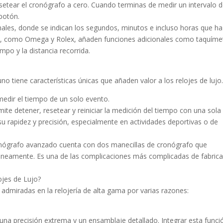
 resetear el cronógrafo a cero. Cuando terminas de medir un intervalo 
 botón.
nales, donde se indican los segundos, minutos e incluso horas que ha
o, como Omega y Rolex, añaden funciones adicionales como taquíme
mpo y la distancia recorrida.
no tiene características únicas que añaden valor a los relojes de lujo
edir el tiempo de un solo evento.
ite detener, resetear y reiniciar la medición del tiempo con una sola
su rapidez y precisión, especialmente en actividades deportivas o de
ronógrafo avanzado cuenta con dos manecillas de cronógrafo que
áneamente. Es una de las complicaciones más complicadas de fabricar
ojes de Lujo?
admiradas en la relojería de alta gama por varias razones:
una precisión extrema y un ensamblaje detallado. Integrar esta funci