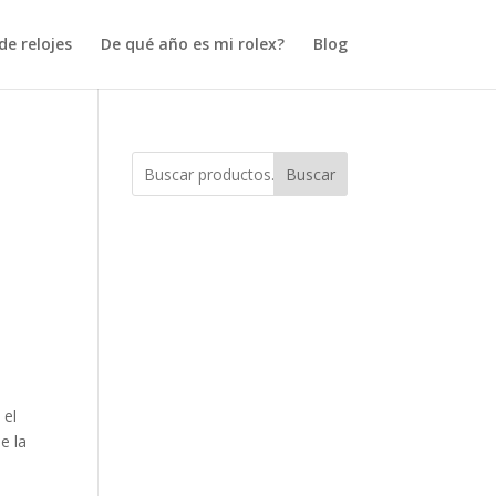
e relojes
De qué año es mi rolex?
Blog
Buscar
s
 el
e la