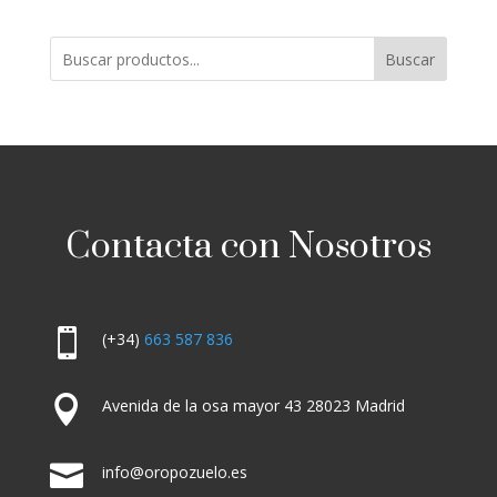
Buscar
Contacta con Nosotros

(+34)
663 587 836

Avenida de la osa mayor 43 28023 Madrid

info@oropozuelo.es