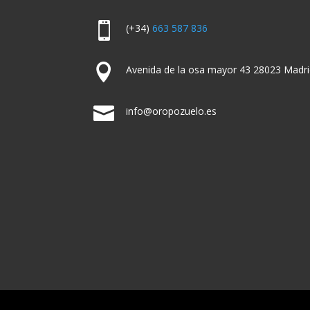

(+34)
663 587 836

Avenida de la osa mayor 43 28023 Madri

info@oropozuelo.es