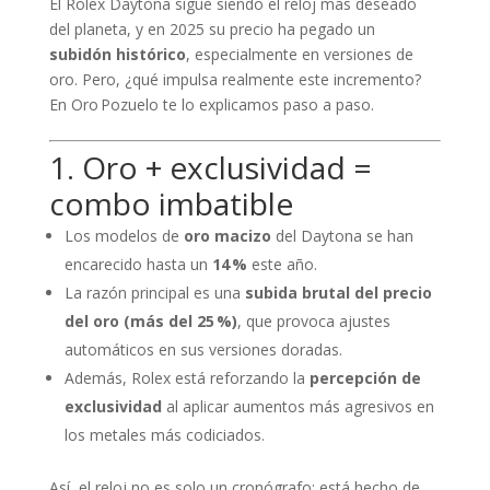
El Rolex Daytona sigue siendo el reloj más deseado
del planeta, y en 2025 su precio ha pegado un
subidón histórico
, especialmente en versiones de
oro. Pero, ¿qué impulsa realmente este incremento?
En Oro Pozuelo te lo explicamos paso a paso.
1. Oro + exclusividad =
combo imbatible
Los modelos de
oro macizo
del Daytona se han
encarecido hasta un
14 %
este año.
La razón principal es una
subida brutal del precio
del oro (más del 25 %)
, que provoca ajustes
automáticos en sus versiones doradas.
Además, Rolex está reforzando la
percepción de
exclusividad
al aplicar aumentos más agresivos en
los metales más codiciados.
Así, el reloj no es solo un cronógrafo: está hecho de