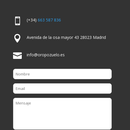

(+34)
663 587 836

Avenida de la osa mayor 43 28023 Madrid

info@oropozuelo.es