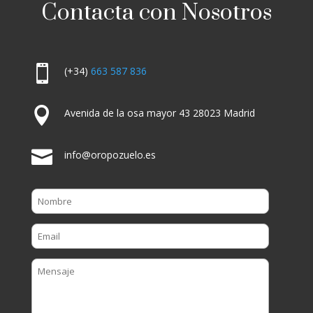
Contacta con Nosotros

(+34)
663 587 836

Avenida de la osa mayor 43 28023 Madrid

info@oropozuelo.es