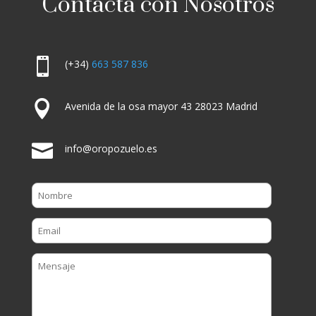
Contacta con Nosotros

(+34)
663 587 836

Avenida de la osa mayor 43 28023 Madrid

info@oropozuelo.es