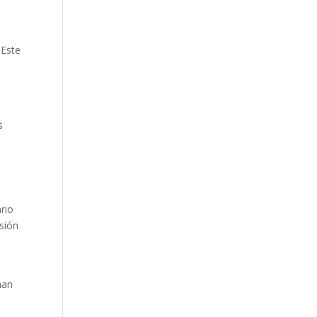
n
 Este
s
rio
sión
han