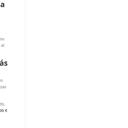
ja
 su
 el
más
os
ezas
do,
00 €