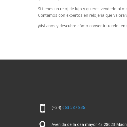
Si tienes un reloj de lujo y quieres venderlo al m
Contamos con expertos en relojería que valorará
¡Visítanos y descubre cómo convertir tu reloj en

(+34)
663 587 836

Avenida de la osa mayor 43 28023 Madri