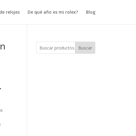
e relojes
De qué año es mi rolex?
Blog
en
Buscar
r
as
n