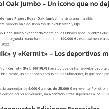
al Oak Jumbo – Un icono que no de
demars Piguet Royal Oak Jumbo
, ha visto una increíble
ste modelo ha sido sinónimo de exclusividad y lujo.
2ST
han subido exponencialmente en los últimos años. Mientras que
ado de segunda mano ha superado los
100.000 €
, especialmente tras
 2022.
lk» y «Kermit» – Los deportivos 
)
y
«Kermit» (Ref. 16610LV)
han sido dos de los modelos deportiv
bisel verde, un color poco común en los Submariner, lo que hace pi
precio aumentar de
9.000 € a más de 25.000 €
en reventa. Por otro la
edición del 50 aniversario, ha alcanzado cifras superiores a los
30.0