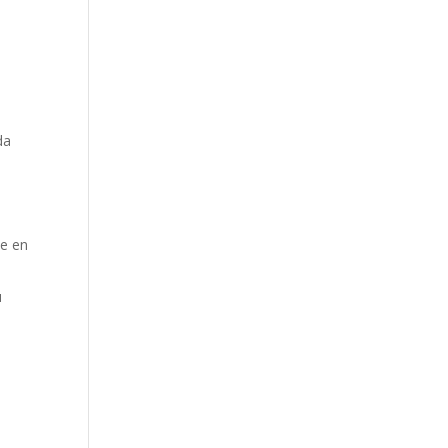
da
se en
u
s