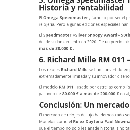
5. Omega Speedmaster M
Historia y rentabilidad
El
Omega Speedmaster
, famoso por ser el pr
relojería. Pero algunas ediciones especiales han
El
Speedmaster «Silver Snoopy Award» 50th
desde su lanzamiento en 2020. De un precio inic
más de 30.000 €
.
6. Richard Mille RM 011 
Los relojes
Richard Mille
se han convertido en p
extremadamente limitada y su innovador diseño h
El modelo
RM 011
, usado por estrellas como Ra
pasando de
80.000 € a más de 200.000 €
en al
Conclusión: Un mercado
El mercado de relojes de lujo ha demostrado ser 
Modelos como el
Rolex Daytona Paul Newm
que el tiempo no solo les añade historia, sino t