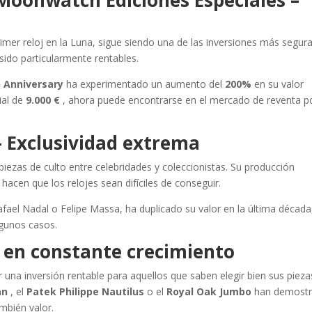
oonwatch Ediciones Especiales –
imer reloj en la Luna, sigue siendo una de las inversiones más segur
 sido particularmente rentables.
 Anniversary
ha experimentado un aumento del
200%
en su valor
ial de
9.000 €
, ahora puede encontrarse en el mercado de reventa p
– Exclusividad extrema
iezas de culto entre celebridades y coleccionistas. Su producción
acen que los relojes sean difíciles de conseguir.
fael Nadal o Felipe Massa, ha duplicado su valor en la última década
gunos casos.
 en constante crecimiento
una inversión rentable para aquellos que saben elegir bien sus pieza
an
, el
Patek Philippe Nautilus
o el
Royal Oak Jumbo
han demost
ambién valor.