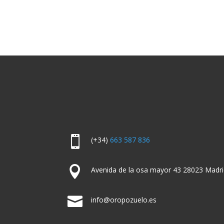

(+34)
663 587 836

Avenida de la osa mayor 43 28023 Madri

info@oropozuelo.es