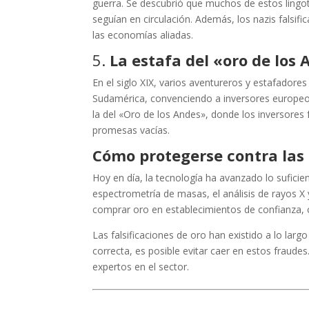
guerra. Se descubrió que muchos de estos lingot
seguían en circulación. Además, los nazis falsifi
las economías aliadas.
5.
La estafa del «oro de los 
En el siglo XIX, varios aventureros y estafador
Sudamérica, convenciendo a inversores europeos
la del «Oro de los Andes», donde los inversor
promesas vacías.
Cómo protegerse contra las 
Hoy en día, la tecnología ha avanzado lo sufic
espectrometría de masas, el análisis de rayos X 
comprar oro en establecimientos de confianza, c
Las falsificaciones de oro han existido a lo larg
correcta, es posible evitar caer en estos fraud
expertos en el sector.