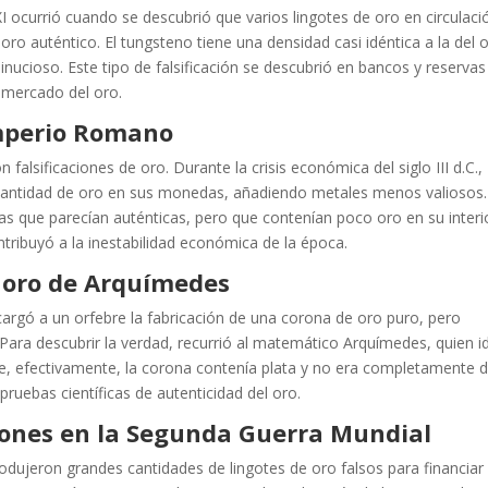
I ocurrió cuando se descubrió que varios lingotes de oro en circulaci
ro auténtico. El tungsteno tiene una densidad casi idéntica a la del 
 minucioso. Este tipo de falsificación se descubrió en bancos y reservas
 mercado del oro.
Imperio Romano
alsificaciones de oro. Durante la crisis económica del siglo III d.C.,
cantidad de oro en sus monedas, añadiendo metales menos valiosos.
s que parecían auténticas, pero que contenían poco oro en su interi
ntribuyó a la inestabilidad económica de la época.
e oro de Arquímedes
ncargó a un orfebre la fabricación de una corona de oro puro, pero
Para descubrir la verdad, recurrió al matemático Arquímedes, quien i
que, efectivamente, la corona contenía plata y no era completamente 
pruebas científicas de autenticidad del oro.
aciones en la Segunda Guerra Mundial
odujeron grandes cantidades de lingotes de oro falsos para financiar