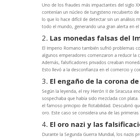
Uno de los fraudes más impactantes del siglo XX
contenían un núcleo de tungsteno recubierto de o
lo que lo hace difícil de detectar sin un análisis
todo el mundo, generando una gran alerta en el
2.
Las monedas falsas del 
El Imperio Romano también sufrió problemas con f
algunos emperadores comenzaron a reducir la 
Además, falsificadores privados creaban moneda
Esto llevó a la desconfianza en el comercio y co
3.
El engaño de la corona d
Según la leyenda, el rey Hierón II de Siracusa e
sospechaba que había sido mezclada con plata. 
el famoso principio de flotabilidad. Descubrió 
oro. Este caso se considera una de las primeras 
4.
El oro nazi y las falsific
Durante la Segunda Guerra Mundial, los nazis pr