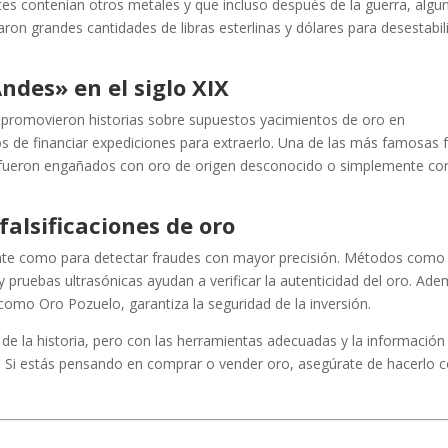
es contenían otros metales y que incluso después de la guerra, algu
caron grandes cantidades de libras esterlinas y dólares para desestabil
Andes» en el siglo XIX
es promovieron historias sobre supuestos yacimientos de oro en
 de financiar expediciones para extraerlo. Una de las más famosas 
es fueron engañados con oro de origen desconocido o simplemente co
falsificaciones de oro
iente como para detectar fraudes con mayor precisión. Métodos como 
y pruebas ultrasónicas ayudan a verificar la autenticidad del oro. Ade
omo Oro Pozuelo, garantiza la seguridad de la inversión.
o de la historia, pero con las herramientas adecuadas y la información
es. Si estás pensando en comprar o vender oro, asegúrate de hacerlo 