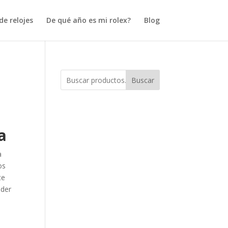
e relojes
De qué año es mi rolex?
Blog
Buscar
a
a
os
te
nder