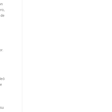
ón
oro,
 de
or.
deó
de
 su