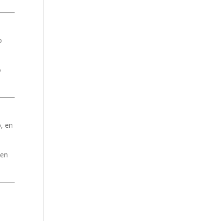
o
o
o
, en
 en