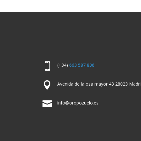

(+34)
663 587 836

Avenida de la osa mayor 43 28023 Madri

info@oropozuelo.es