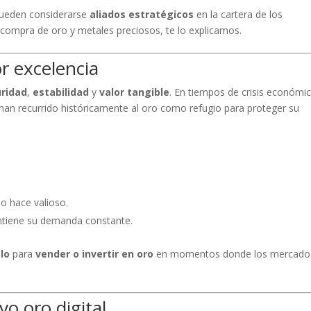
ueden considerarse
aliados estratégicos
en la cartera de los
a compra de oro y metales preciosos, te lo explicamos.
or excelencia
ridad
,
estabilidad
y
valor tangible
. En tiempos de crisis económic
es han recurrido históricamente al oro como refugio para proteger su
.
lo hace valioso.
antiene su demanda constante.
lo
para
vender o invertir en oro
en momentos donde los mercado
o oro digital