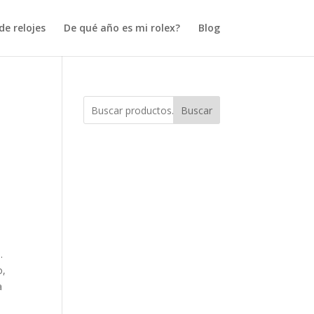
e relojes
De qué año es mi rolex?
Blog
Buscar
.
o,
a