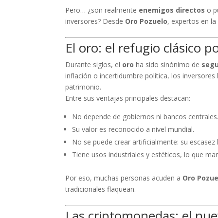
Pero… ¿son realmente
enemigos directos
o p
inversores? Desde
Oro Pozuelo
, expertos en l
El oro: el refugio clásico p
Durante siglos, el
oro
ha sido sinónimo de
segu
inflación o incertidumbre política, los inversor
patrimonio.
Entre sus ventajas principales destacan:
No depende de gobiernos ni bancos centrales
Su valor es reconocido a nivel mundial.
No se puede crear artificialmente: su escasez 
Tiene usos industriales y estéticos, lo que m
Por eso, muchas personas acuden a
Oro Pozue
tradicionales flaquean.
Las criptomonedas: el nuev