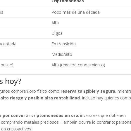
Criptomonedas
os
Poco más de una década
Alta
Digital
aceptada
En transición
Medio/alto
y online)
Alta (requiere conocimiento)
s hoy?
Algunos compran oro físico como
reserva tangible y segura
, mientr
e
alto riesgo y posible alta rentabilidad
. Incluso hay quienes com
e por convertir criptomonedas en oro
: inversores que obtienen
an comprando metales preciosos. También ocurre lo contrario: person
 en criptoactivos.