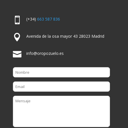

(+34)
663 587 836

Avenida de la osa mayor 43 28023 Madrid

info@oropozuelo.es