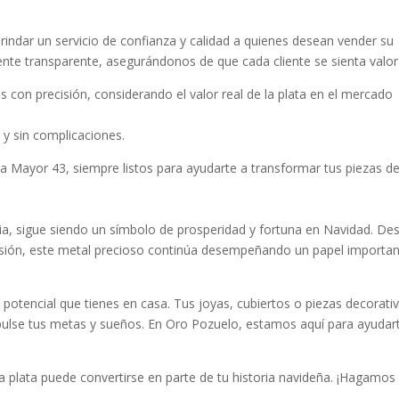
dar un servicio de confianza y calidad a quienes desean vender su
ente transparente, asegurándonos de que cada cliente se sienta valo
 con precisión, considerando el valor real de la plata en el mercado
 y sin complicaciones.
a Mayor 43, siempre listos para ayudarte a transformar tus piezas d
oria, sigue siendo un símbolo de prosperidad y fortuna en Navidad. De
rsión, este metal precioso continúa desempeñando un papel importa
l potencial que tienes en casa. Tus joyas, cubiertos o piezas decorati
pulse tus metas y sueños. En Oro Pozuelo, estamos aquí para ayudar
la plata puede convertirse en parte de tu historia navideña. ¡Hagamos