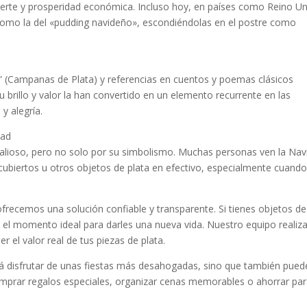
uerte y prosperidad económica. Incluso hoy, en países como Reino Un
 como la del «pudding navideño», escondiéndolas en el postre como
s” (Campanas de Plata) y referencias en cuentos y poemas clásicos
Su brillo y valor la han convertido en un elemento recurrente en las
y alegría.
dad
l valioso, pero no solo por su simbolismo. Muchas personas ven la Na
ubiertos u otros objetos de plata en efectivo, especialmente cuando
recemos una solución confiable y transparente. Si tienes objetos de
s el momento ideal para darles una nueva vida. Nuestro equipo realiz
 el valor real de tus piezas de plata.
tirá disfrutar de unas fiestas más desahogadas, sino que también pued
omprar regalos especiales, organizar cenas memorables o ahorrar pa