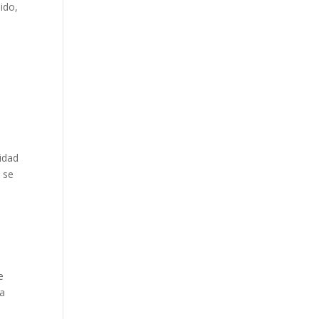
ido,
vidad
 se
a
e
ra