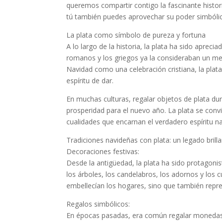
queremos compartir contigo la fascinante histor
tú también puedes aprovechar su poder simbólico
La plata como símbolo de pureza y fortuna
A lo largo de la historia, la plata ha sido apreci
romanos y los griegos ya la consideraban un meta
Navidad como una celebración cristiana, la plata
espíritu de dar.
En muchas culturas, regalar objetos de plata du
prosperidad para el nuevo año. La plata se conv
cualidades que encarnan el verdadero espíritu n
Tradiciones navideñas con plata: un legado brill
Decoraciones festivas:
Desde la antigüedad, la plata ha sido protagonis
los árboles, los candelabros, los adornos y los c
embellecían los hogares, sino que también repre
Regalos simbólicos:
En épocas pasadas, era común regalar monedas 