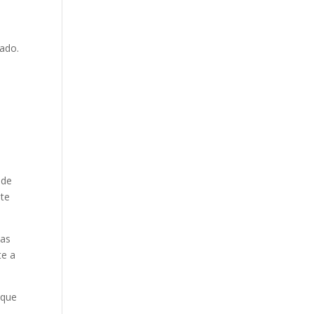
rado.
e
sde
nte
vas
te a
 que