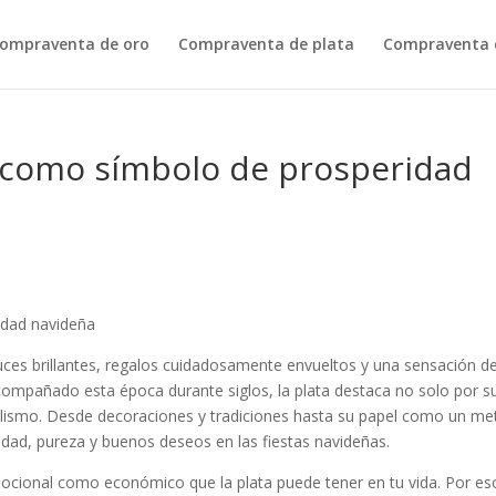
ompraventa de oro
Compraventa de plata
Compraventa d
ta como símbolo de prosperidad
idad navideña
es brillantes, regalos cuidadosamente envueltos y una sensación d
compañado esta época durante siglos, la plata destaca no solo por s
lismo. Desde decoraciones y tradiciones hasta su papel como un me
idad, pureza y buenos deseos en las fiestas navideñas.
ocional como económico que la plata puede tener en tu vida. Por es