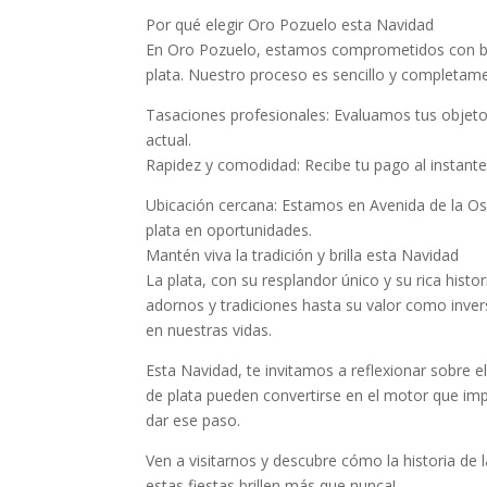
Por qué elegir Oro Pozuelo esta Navidad
En Oro Pozuelo, estamos comprometidos con brin
plata. Nuestro proceso es sencillo y completam
Tasaciones profesionales: Evaluamos tus objetos
actual.
Rapidez y comodidad: Recibe tu pago al instante
Ubicación cercana: Estamos en Avenida de la Os
plata en oportunidades.
Mantén viva la tradición y brilla esta Navidad
La plata, con su resplandor único y su rica hist
adornos y tradiciones hasta su valor como inve
en nuestras vidas.
Esta Navidad, te invitamos a reflexionar sobre e
de plata pueden convertirse en el motor que im
dar ese paso.
Ven a visitarnos y descubre cómo la historia de 
estas fiestas brillen más que nunca!