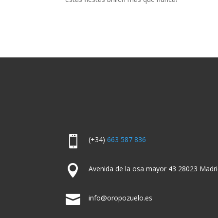

(+34)
663 587 836

Avenida de la osa mayor 43 28023 Madri

info@oropozuelo.es