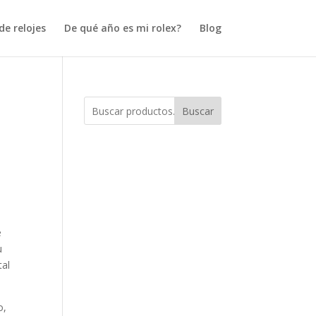
e relojes
De qué año es mi rolex?
Blog
Buscar
e
u
tal
o,