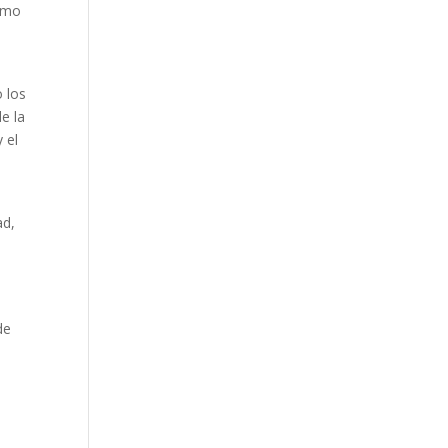
cómo
o los
e la
 el
ad,
de