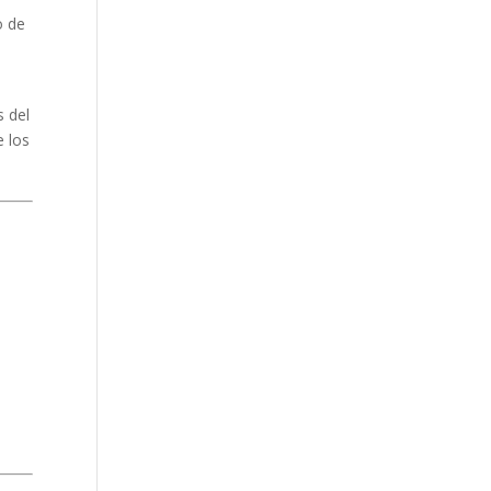
o de
s del
e los