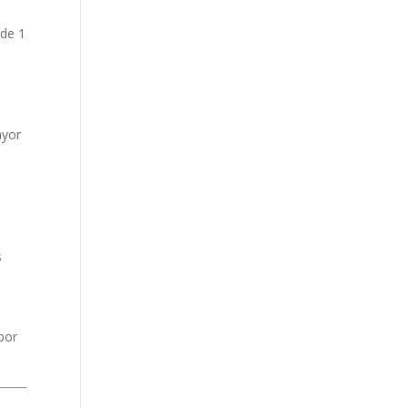
 de 1
ayor
s
por