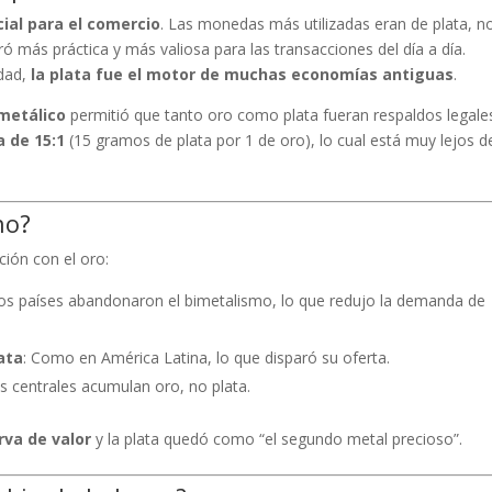
cial para el comercio
. Las monedas más utilizadas eran de plata, n
ró más práctica y más valiosa para las transacciones del día a día.
idad,
la plata fue el motor de muchas economías antiguas
.
imetálico
permitió que tanto oro como plata fueran respaldos legale
a de 15:1
(15 gramos de plata por 1 de oro), lo cual está muy lejos d
no?
ión con el oro:
os países abandonaron el bimetalismo, lo que redujo la demanda de
ata
: Como en América Latina, lo que disparó su oferta.
s centrales acumulan oro, no plata.
rva de valor
y la plata quedó como “el segundo metal precioso”.