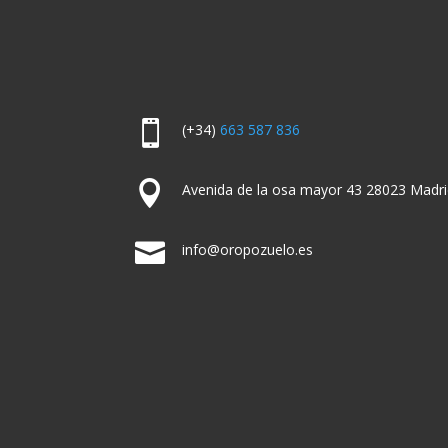

(+34)
663 587 836

Avenida de la osa mayor 43 28023 Madri

info@oropozuelo.es