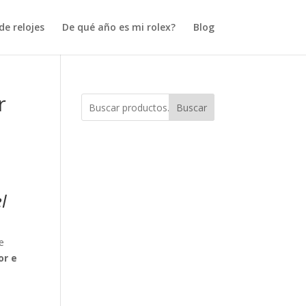
e relojes
De qué año es mi rolex?
Blog
r
Buscar
l
e
or e