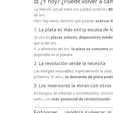
⚖️ ¿Y hoy? ¿Puede volver a ca
La relación actual entre oro y plata ronda los
80
de oro.
Pero hay varios factores que podrían
acercar d
1. La plata es más útil (y escasa de 
Se usa en
placas solares, dispositivos méd
que la del oro.
Y, a diferencia del oro,
la plata se consume
(n
disponible en el planeta.
2. La revolución verde la necesita
Las energías renovables, especialmente la solar
próximos 10 años,
la demanda de plata podrí
3. Los inversores la miran con otros
En tiempos de inflación o incertidumbre, muchos 
tanto, con
más potencial de revalorización
.
Entonces… ¿podría superar al