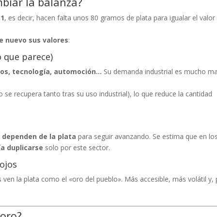
mbiar la balanza?
:1
, es decir, hacen falta unos 80 gramos de plata para igualar el valor
e nuevo sus valores
:
lo que parece)
icos, tecnología, automoción…
Su demanda industrial es mucho m
o se recupera tanto tras su uso industrial), lo que reduce la cantidad
,
dependen de la plata
para seguir avanzando. Se estima que en lo
a duplicarse
solo por este sector.
 ojos
ven la plata como el «oro del pueblo». Más accesible, más volátil y, 
 oro?