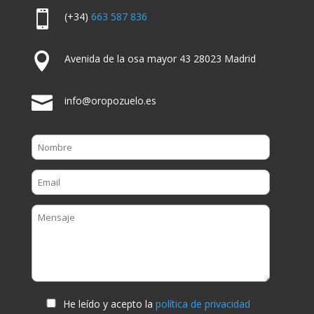

(+34)
663 587 836

Avenida de la osa mayor 43 28023 Madrid

info@oropozuelo.es
He leído y acepto la
política de privacidad