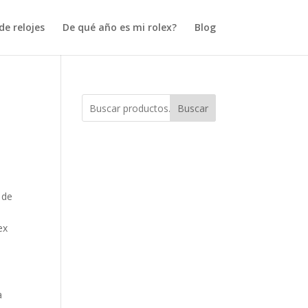
e relojes
De qué año es mi rolex?
Blog
Buscar
 de
l
ex
a