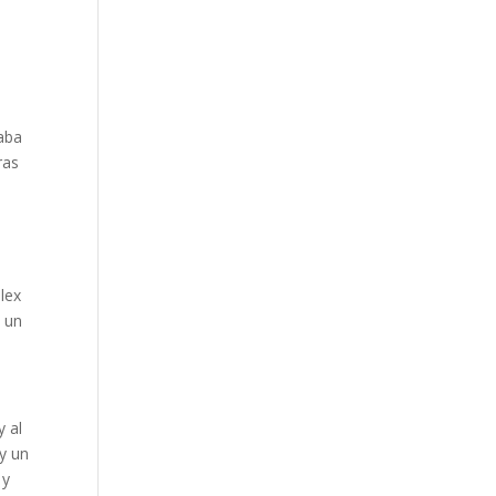
iaba
ras
lex
y un
y al
 y un
 y