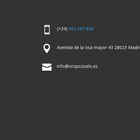

(+34)
663 587 836

Avenida de la osa mayor 43 28023 Madri

info@oropozuelo.es