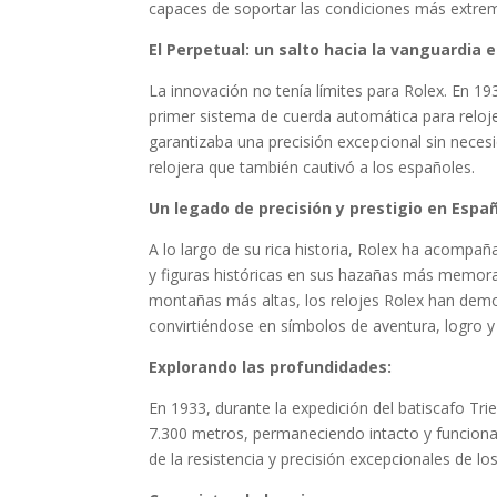
capaces de soportar las condiciones más extre
El Perpetual: un salto hacia la vanguardia 
La innovación no tenía límites para Rolex. En 19
primer sistema de cuerda automática para reloj
garantizaba una precisión excepcional sin neces
relojera que también cautivó a los españoles.
Un legado de precisión y prestigio en Espa
A lo largo de su rica historia, Rolex ha acompaña
y figuras históricas en sus hazañas más memora
montañas más altas, los relojes Rolex han demo
convirtiéndose en símbolos de aventura, logro y
Explorando las profundidades:
En 1933, durante la expedición del batiscafo Tri
7.300 metros, permaneciendo intacto y funcionan
de la resistencia y precisión excepcionales de l