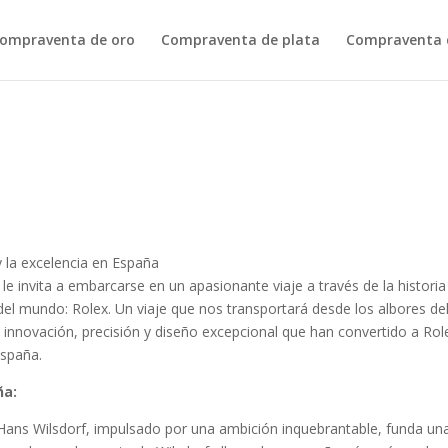
ompraventa de oro
Compraventa de plata
Compraventa d
 y la excelencia en España
le invita a embarcarse en un apasionante viaje a través de la historia
el mundo: Rolex. Un viaje que nos transportará desde los albores de
de innovación, precisión y diseño excepcional que han convertido a Rol
España.
ña:
ans Wilsdorf, impulsado por una ambición inquebrantable, funda un