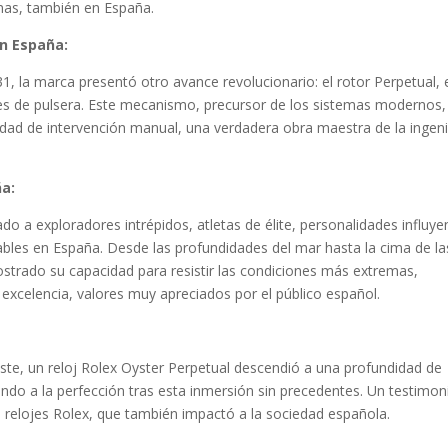
mas, también en España.
en España:
31, la marca presentó otro avance revolucionario: el rotor Perpetual, 
es de pulsera. Este mecanismo, precursor de los sistemas modernos,
idad de intervención manual, una verdadera obra maestra de la ingeni
ña:
do a exploradores intrépidos, atletas de élite, personalidades influye
bles en España. Desde las profundidades del mar hasta la cima de la
strado su capacidad para resistir las condiciones más extremas,
 excelencia, valores muy apreciados por el público español.
este, un reloj Rolex Oyster Perpetual descendió a una profundidad de
do a la perfección tras esta inmersión sin precedentes. Un testimon
os relojes Rolex, que también impactó a la sociedad española.