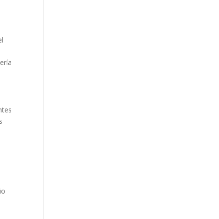
el
ería
ntes
s
io