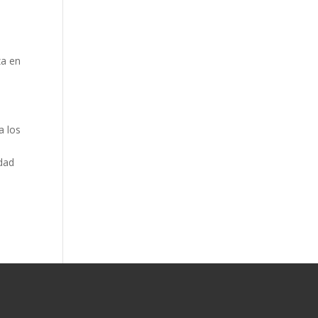
za en
a los
idad