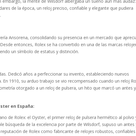
 Sin embargo, la mente de Wilsdorf albergaba un sueño aún más audaz:
dares de la época, un reloj preciso, confiable y elegante que pudiera
.
yería Ansorena, consolidando su presencia en un mercado que aprec
ca. Desde entonces, Rolex se ha convertido en una de las marcas reloje
endo un símbolo de estatus y distinción.
das. Dedicó años a perfeccionar su invento, estableciendo nuevos
a. En 1910, su arduo trabajo se vio recompensado cuando un reloj Ro
onometría otorgado a un reloj de pulsera, un hito que marcó un antes 
yster en España:
o de Rolex: el Oyster, el primer reloj de pulsera hermético al polvo 
ble búsqueda de la excelencia por parte de Wilsdorf, supuso un antes
a reputación de Rolex como fabricante de relojes robustos, confiables