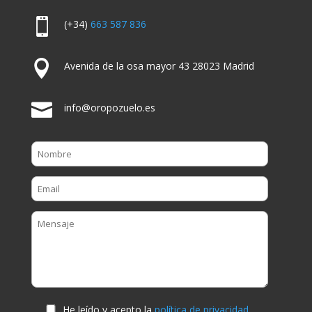

(+34)
663 587 836

Avenida de la osa mayor 43 28023 Madrid

info@oropozuelo.es
He leído y acepto la
política de privacidad