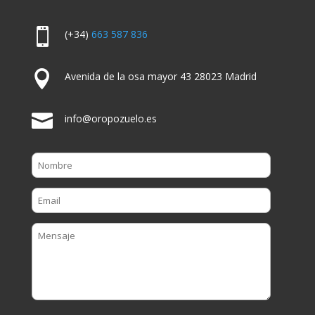

(+34)
663 587 836

Avenida de la osa mayor 43 28023 Madrid

info@oropozuelo.es