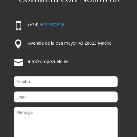

(+34)
663 587 836

Avenida de la osa mayor 43 28023 Madrid

info@oropozuelo.es