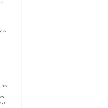
 la
oro.
, los
es.
e ya