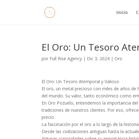
Inicio
C
El Oro: Un Tesoro Ate
por
Full Rise Agency
|
Dic 3, 2024
|
Oro
El Oro: Un Tesoro Atemporal y Valioso
El oro, un metal precioso con miles de años de h
del mundo. Su valor, tanto económico como emo
En Oro Pozuelo, entendemos la importancia del 
tradiciones de nuestros clientes. Por eso, ofre
precio.
La fascinación por el oro a lo largo de la historia
Desde las civilizaciones antiguas hasta la actual
Algunas curiosidades sobre su importancia histór