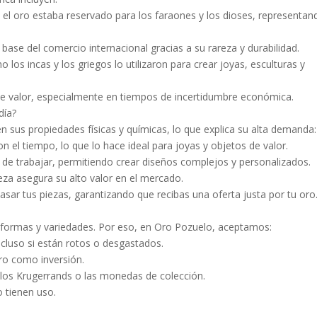
, el oro estaba reservado para los faraones y los dioses, representan
 base del comercio internacional gracias a su rareza y durabilidad.
mo los incas y los griegos lo utilizaron para crear joyas, esculturas y
o de valor, especialmente en tiempos de incertidumbre económica.
día?
n sus propiedades físicas y químicas, lo que explica su alta demanda:
on el tiempo, lo que lo hace ideal para joyas y objetos de valor.
s de trabajar, permitiendo crear diseños complejos y personalizados.
leza asegura su alto valor en el mercado.
sar tus piezas, garantizando que recibas una oferta justa por tu oro
formas y variedades. Por eso, en Oro Pozuelo, aceptamos:
incluso si están rotos o desgastados.
ro como inversión.
los Krugerrands o las monedas de colección.
 tienen uso.