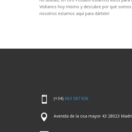
Visítanos hoy mismo y descubre por qué somos lí
nosotros estamos aquí para dártelo!

(+34)
663 587 836

Avenida de la osa mayor 43 28023 Madri