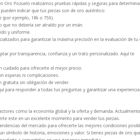
, en Oro Pozuelo realizamos pruebas rápidas y seguras para determinar
 pueden indicar que tus piezas son de oro auténtico:
e (por ejemplo, 18k o 750).
o que no debería ser atraído por un imán.
álido y uniforme.
ializados para garantizar la máxima precisión en la evaluación de tu 
optar por transparencia, confianza y un trato personalizado. Aquí te
n cuidado para ofrecerte el mejor precio.
sin esperas ni complicaciones.
 gratuita sin obligación de vender.
uí para responder a todas tus preguntas y garantizar una experiencia
 factores como la economía global y la oferta y demanda. Actualmente
ierte este en un excelente momento para vender tus piezas.
endencias del mercado para ofrecerte las mejores condiciones posibl
n símbolo de historia, emociones y valor. Si tienes piezas de oro qu
ayudarte a convertirlas en una ganancia inmediata.