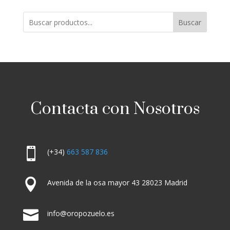
Buscar
Contacta con Nosotros

(+34)
663 587 836

Avenida de la osa mayor 43 28023 Madrid

info@oropozuelo.es