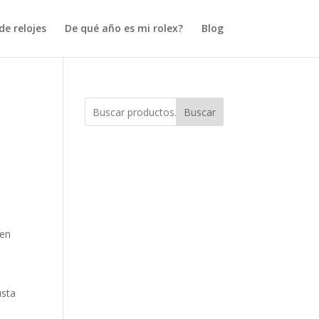
e relojes
De qué año es mi rolex?
Blog
Buscar
uen
usta