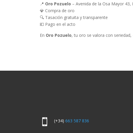
📍
Oro Pozuelo
– Avenida de la Osa Mayor 43, 
💎 Compra de oro
🔍 Tasación gratuita y transparente
💶 Pago en el acto
En
Oro Pozuelo
, tu oro se valora con seriedad, 

(+34)
663 587 836