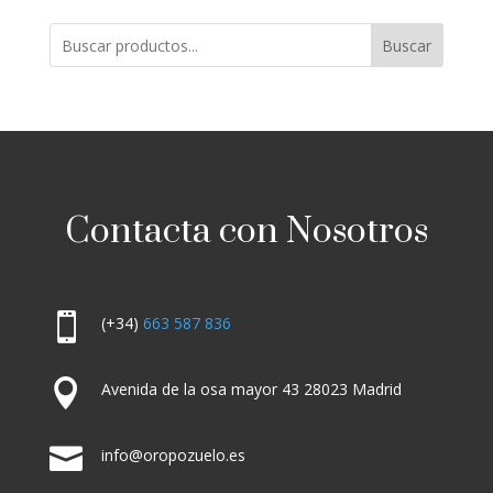
Buscar
Contacta con Nosotros

(+34)
663 587 836

Avenida de la osa mayor 43 28023 Madrid

info@oropozuelo.es