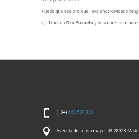
Puede que ese oro que lleva años olvidado teng
👉 Tráelo a
Oro Pozuelo
y descubre en minutos

(+34)
663 587 836

Avenida de la osa mayor 43 28023 Madri