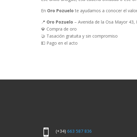
En
Oro Pozuelo
te ayudamos a conocer el valor 
📍
Oro Pozuelo
– Avenida de la Osa Mayor 43, 
💎 Compra de oro
🤝 Tasación gratuita y sin compromiso
💵 Pago en el acto

(+34)
663 587 836