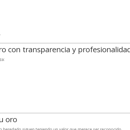
.
o con transparencia y profesionalida
za:
tu oro
oro heredado siguen teniendo un valor que merece ser reconocido.