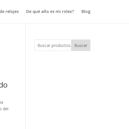
e relojes
De qué año es mi rolex?
Blog
é
Buscar
ndo
na
o del