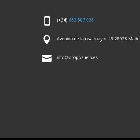

(+34)
663 587 836

Avenida de la osa mayor 43 28023 Madri

info@oropozuelo.es