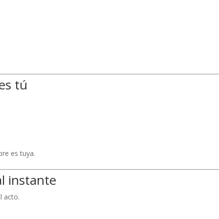
es tú
pre es tuya.
l instante
l acto.