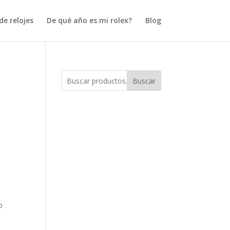
e relojes
De qué año es mi rolex?
Blog
Buscar
o