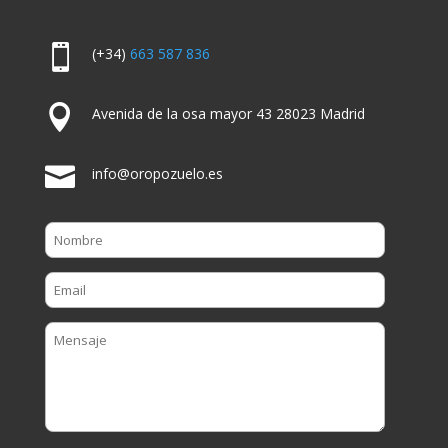

(+34)
663 587 836

Avenida de la osa mayor 43 28023 Madrid

info@oropozuelo.es