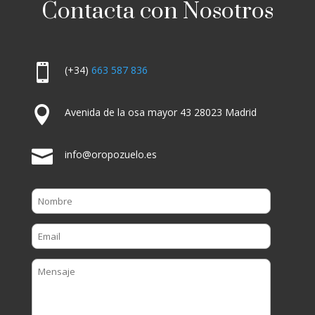
Contacta con Nosotros

(+34)
663 587 836

Avenida de la osa mayor 43 28023 Madrid

info@oropozuelo.es