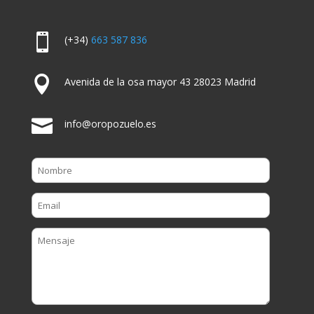

(+34)
663 587 836

Avenida de la osa mayor 43 28023 Madrid

info@oropozuelo.es