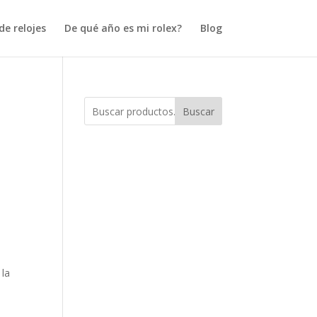
e relojes
De qué año es mi rolex?
Blog
Buscar
 la