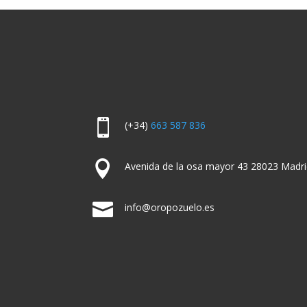

(+34)
663 587 836

Avenida de la osa mayor 43 28023 Madri

info@oropozuelo.es