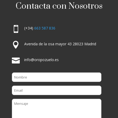
Contacta con Nosotros

(+34)
663 587 836

Avenida de la osa mayor 43 28023 Madrid

info@oropozuelo.es