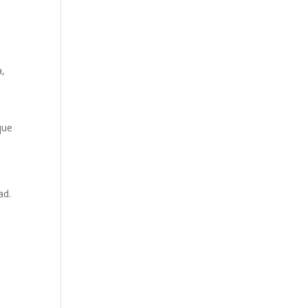
a,
que
ad.