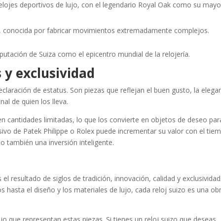
relojes deportivos de lujo, con el legendario Royal Oak como su mayo
n, conocida por fabricar movimientos extremadamente complejos.
utación de Suiza como el epicentro mundial de la relojería.
 y exclusividad
eclaración de estatus. Son piezas que reflejan el buen gusto, la elega
al de quien los lleva.
 cantidades limitadas, lo que los convierte en objetos de deseo par
sivo de Patek Philippe o Rolex puede incrementar su valor con el tie
no también una inversión inteligente.
s el resultado de siglos de tradición, innovación, calidad y exclusividad
 hasta el diseño y los materiales de lujo, cada reloj suizo es una ob
ujo que representan estas piezas. Si tienes un reloj suizo que deseas