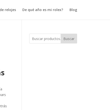
e relojes
De qué año es mi rolex?
Blog
Buscar
ás
ía
mars
etrás