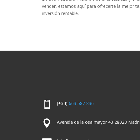
vender, estamos aquí para ofrecerte la mejor ta
inversión rentable.

(+34)
663 587 836

Avenida de la osa mayor 43 28023 Madri