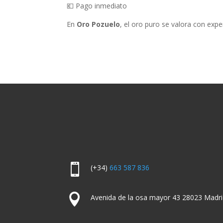
💶 Pago inmediato
En
Oro Pozuelo
, el oro puro se valora con exper

(+34)
663 587 836

Avenida de la osa mayor 43 28023 Madri