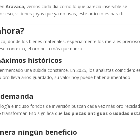
 en
Aravaca
, vemos cada día cómo lo que parecía inservible se
r eso, si tienes joyas que ya no usas, este artículo es para ti.
ahora?
a, donde los bienes materiales, especialmente los metales precioso
ese contexto, el oro brilla más que nunca.
 máximos históricos
perimentado una subida constante. En 2025, los analistas coinciden: e
u oro lleva años guardado, su valor hoy puede haber aumentado
ta demanda
logía e incluso fondos de inversión buscan cada vez más oro reciclad
e transformar. Eso significa que
las piezas antiguas o usadas est
enera ningún beneficio