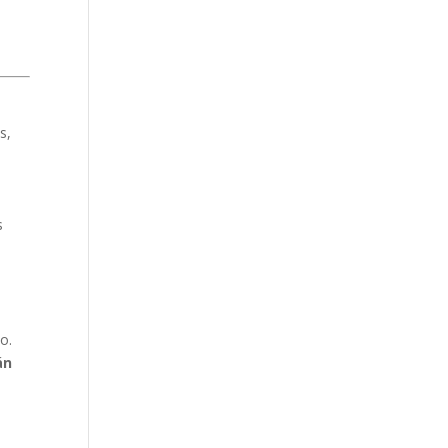
s,
s
o.
án