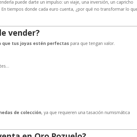
nderla puede darte un impulso: un viaje, una inversión, un capricho
 En tiempos donde cada euro cuenta, ¿por qué no transformar lo qu
de vender?
a que tus joyas estén perfectas
para que tengan valor.
ntes…
nedas de colección
, ya que requieren una tasación numismática
venta en Oro Pozuelo?