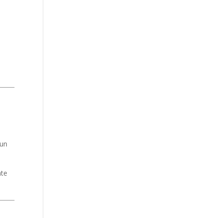
 un
nte