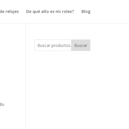
e relojes
De qué año es mi rolex?
Blog
Buscar
llo