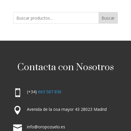
Buscar
Contacta con Nosotros

(+34)
663 587 836

Avenida de la osa mayor 43 28023 Madrid

info@oropozuelo.es