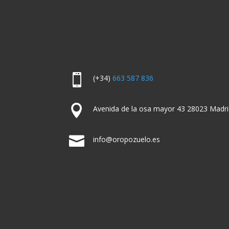

(+34)
663 587 836

Avenida de la osa mayor 43 28023 Madri

info@oropozuelo.es