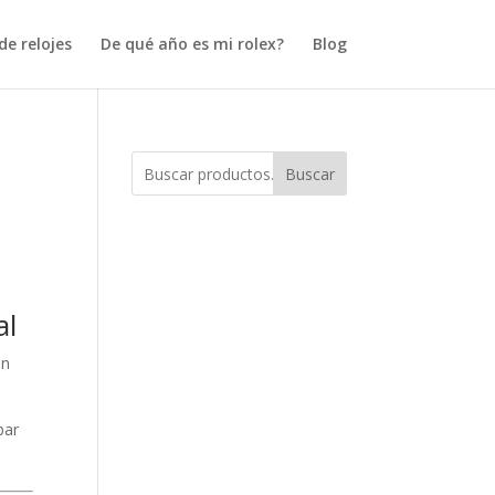
e relojes
De qué año es mi rolex?
Blog
Buscar
al
on
bar