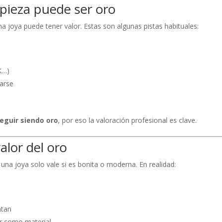
 pieza puede ser oro
a joya puede tener valor. Estas son algunas pistas habituales:
K…)
rarse
eguir siendo oro
, por eso la valoración profesional es clave.
valor del oro
na joya solo vale si es bonita o moderna. En realidad:
ntan
or como material