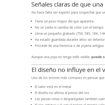
Señales claras de que una
No hace falta ser experto para sospechar que un
Tiene un peso mayor del que aparenta
No se oxida ni cambia de color con el tiempo
Lleva un pequeño grabado (750, 585, 18K, 14
Ha estado guardada durante años sin deterio
Procede de una herencia o de joyería antigua
Aunque una joya no tenga sello visible,
puede s
El diseño no influye en el 
Uno de los errores más comunes es pensar que u
El valor está en el metal
El diseño no afecta al precio del oro
Las piezas rotas o desparejadas también cue
El oro antiguo y el actual tienen el mismo val