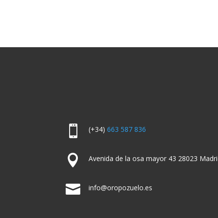

(+34)
663 587 836

Avenida de la osa mayor 43 28023 Madri

info@oropozuelo.es