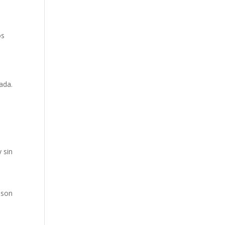
os
ada.
 sin
 son