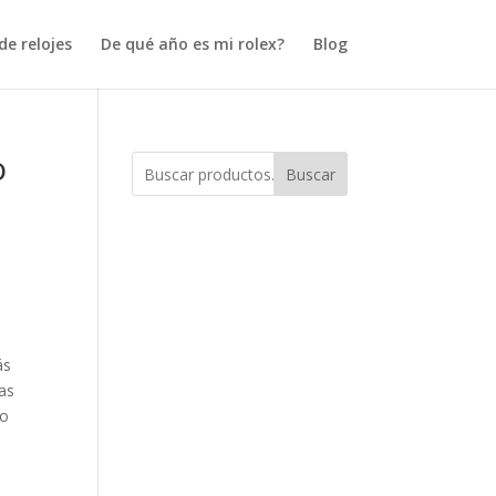
e relojes
De qué año es mi rolex?
Blog
o
Buscar
ás
zas
so