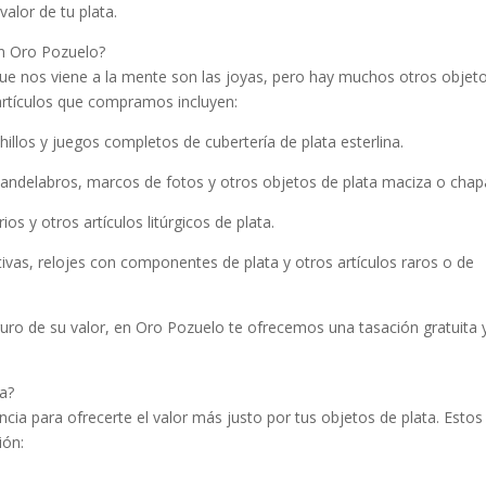
alor de tu plata.
en Oro Pozuelo?
ue nos viene a la mente son las joyas, pero hay muchos otros objet
artículos que compramos incluyen:
illos y juegos completos de cubertería de plata esterlina.
candelabros, marcos de fotos y otros objetos de plata maciza o chap
rios y otros artículos litúrgicos de plata.
as, relojes con componentes de plata y otros artículos raros o de
guro de su valor, en Oro Pozuelo te ofrecemos una tasación gratuita y
a?
cia para ofrecerte el valor más justo por tus objetos de plata. Estos
ión: