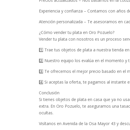
Precios actualizados – Nos basamos en la cotizac
Experiencia y confianza – Contamos con años de
Atención personalizada – Te asesoramos en cad
¿Cómo vender tu plata en Oro Pozuelo?
Vender tu plata con nosotros es un proceso senci
1️⃣ Trae tus objetos de plata a nuestra tienda e
2️⃣ Nuestro equipo los evalúa en el momento y te
3️⃣ Te ofrecemos el mejor precio basado en el 
4️⃣ Si aceptas la oferta, te pagamos al instante 
Conclusión
Si tienes objetos de plata en casa que ya no us
extra. En Oro Pozuelo, te aseguramos una tasac
ocultas.
Visítanos en Avenida de la Osa Mayor 43 y descu