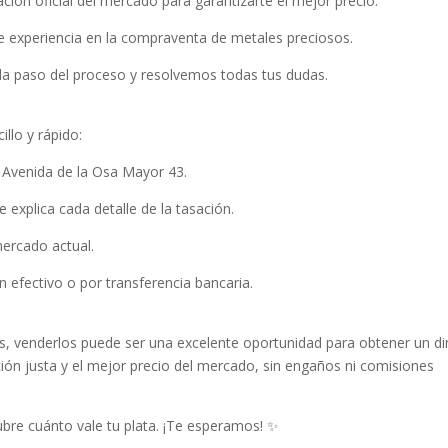
ión oficial del mercado para garantizarte el mejor precio.
 experiencia en la compraventa de metales preciosos.
a paso del proceso y resolvemos todas tus dudas.
llo y rápido:
n Avenida de la Osa Mayor 43.
 explica cada detalle de la tasación.
mercado actual.
en efectivo o por transferencia bancaria.
as, venderlos puede ser una excelente oportunidad para obtener un d
ión justa y el mejor precio del mercado, sin engaños ni comisiones
bre cuánto vale tu plata. ¡Te esperamos! ✨