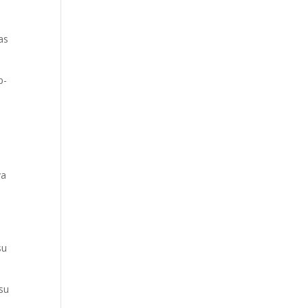
as
p-
va
su
su