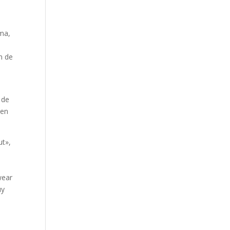
ima,
n de
 de
 en
ut»,
wear
uy