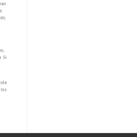
 han
s.
ndo
us,
. Si
dote
 los