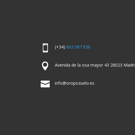

(+34)
663 587 836

Avenida de la osa mayor 43 28023 Madri

info@oropozuelo.es