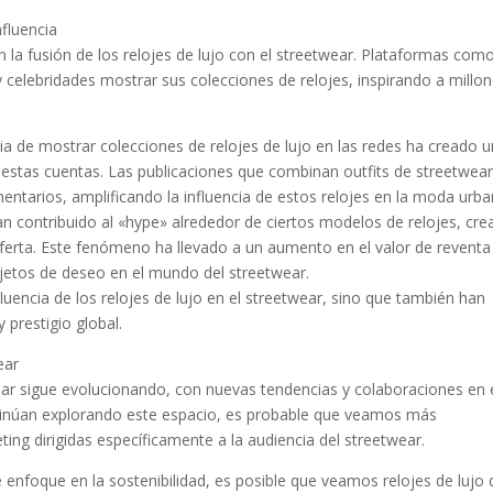
nfluencia
n la fusión de los relojes de lujo con el streetwear. Plataformas com
 celebridades mostrar sus colecciones de relojes, inspirando a millo
ia de mostrar colecciones de relojes de lujo en las redes ha creado u
 estas cuentas. Las publicaciones que combinan outfits de streetwea
mentarios, amplificando la influencia de estos relojes en la moda urba
an contribuido al «hype» alrededor de ciertos modelos de relojes, cr
rta. Este fenómeno ha llevado a un aumento en el valor de reventa
jetos de deseo en el mundo del streetwear.
luencia de los relojes de lujo en el streetwear, sino que también han
 prestigio global.
ear
twear sigue evolucionando, con nuevas tendencias y colaboraciones en 
ntinúan explorando este espacio, es probable que veamos más
ing dirigidas específicamente a la audiencia del streetwear.
te enfoque en la sostenibilidad, es posible que veamos relojes de lujo