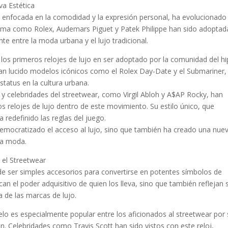
va Estética
a enfocada en la comodidad y la expresión personal, ha evolucionado
 gama como Rolex, Audemars Piguet y Patek Philippe han sido adoptad
te entre la moda urbana y el lujo tradicional.
 los primeros relojes de lujo en ser adoptado por la comunidad del hi
an lucido modelos icónicos como el Rolex Day-Date y el Submariner,
status en la cultura urbana.
s y celebridades del streetwear, como Virgil Abloh y A$AP Rocky, han
os relojes de lujo dentro de este movimiento. Su estilo único, que
redefinido las reglas del juego.
emocratizado el acceso al lujo, sino que también ha creado una nue
 la moda.
 el Streetwear
 de ser simples accesorios para convertirse en potentes símbolos de
ican el poder adquisitivo de quien los lleva, sino que también reflejan 
a de las marcas de lujo.
o es especialmente popular entre los aficionados al streetwear por 
ón. Celebridades como Travis Scott han sido vistos con este reloj,