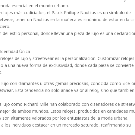
moda esencial en el mundo urbano.
relojes más codiciados, el Patek Philippe Nautilus es un símbolo de
treetwear, tener un Nautilus en la muñeca es sinónimo de estar en la c
ciero.
 del estilo personal, donde llevar una pieza de lujo es una declaració
 Identidad Única
relojes de lujo y streetwear es la personalización. Customizar relojes
evado a una nueva forma de exclusividad, donde cada pieza se convierte
o.
j de lujo con diamantes u otras gemas preciosas, conocida como «ice-o
twear. Esta tendencia no solo añade valor al reloj, sino que también
e lujo como Richard Mille han colaborado con diseñadores de street
o mejor de ambos mundos. Estos relojes, producidos en cantidades m
 y son altamente valorados por los entusiastas de la moda urbana.
te a los individuos destacar en un mercado saturado, reafirmando su