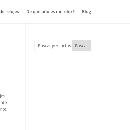
e relojes
De qué año es mi rolex?
Blog
Buscar
jes
anto
ante