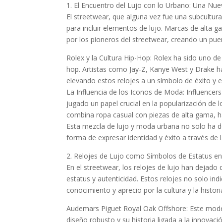
1. El Encuentro del Lujo con lo Urbano: Una Nue
El streetwear, que alguna vez fue una subcultur
para incluir elementos de lujo. Marcas de alta
por los pioneros del streetwear, creando un puen
Rolex y la Cultura Hip-Hop: Rolex ha sido uno de
hop. Artistas como Jay-Z, Kanye West y Drake h
elevando estos relojes a un símbolo de éxito y e
La Influencia de los Iconos de Moda: Influencer
jugado un papel crucial en la popularización de l
combina ropa casual con piezas de alta gama, ha 
Esta mezcla de lujo y moda urbana no solo ha d
forma de expresar identidad y éxito a través de
2. Relojes de Lujo como Símbolos de Estatus en
En el streetwear, los relojes de lujo han dejado
estatus y autenticidad. Estos relojes no solo ind
conocimiento y aprecio por la cultura y la histori
Audemars Piguet Royal Oak Offshore: Este model
diseño robusto y su historia ligada a la innovaci