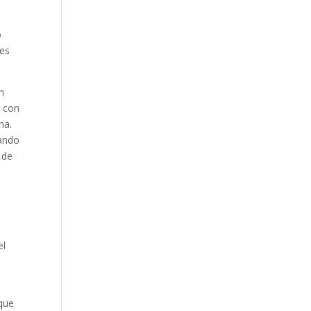
o
nes
n
r con
na.
eando
 de
el
 que