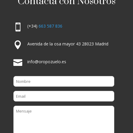
Contacta con Nosotros

(+34)
663 587 836

Avenida de la osa mayor 43 28023 Madrid

info@oropozuelo.es