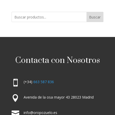
Buscar
Contacta con Nosotros

(+34)
663 587 836

Avenida de la osa mayor 43 28023 Madrid

info@oropozuelo.es