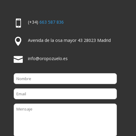

(+34)
663 587 836

Avenida de la osa mayor 43 28023 Madrid

info@oropozuelo.es