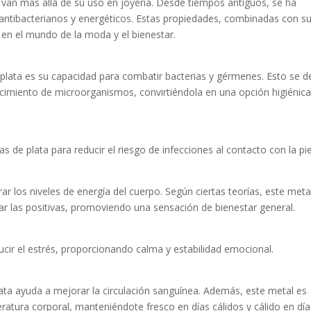
 van más allá de su uso en joyería. Desde tiempos antiguos, se ha
s antibacterianos y energéticos. Estas propiedades, combinadas con s
 en el mundo de la moda y el bienestar.
 plata es su capacidad para combatir bacterias y gérmenes. Esto se 
crecimiento de microorganismos, convirtiéndola en una opción higiénic
 de plata para reducir el riesgo de infecciones al contacto con la pie
rar los niveles de energía del cuerpo. Según ciertas teorías, este meta
ar las positivas, promoviendo una sensación de bienestar general.
cir el estrés, proporcionando calma y estabilidad emocional.
lata ayuda a mejorar la circulación sanguínea. Además, este metal es
ratura corporal, manteniéndote fresco en días cálidos y cálido en día