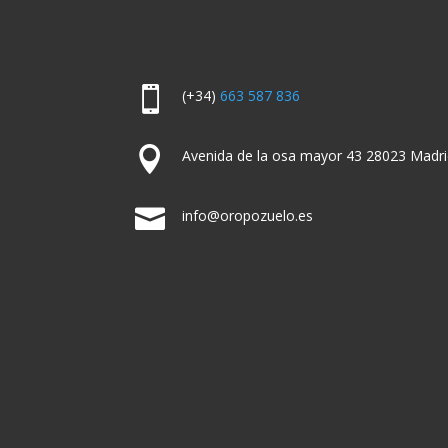

(+34)
663 587 836

Avenida de la osa mayor 43 28023 Madri

info@oropozuelo.es