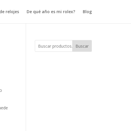
e relojes
De qué año es mi rolex?
Blog
Buscar
io
puede